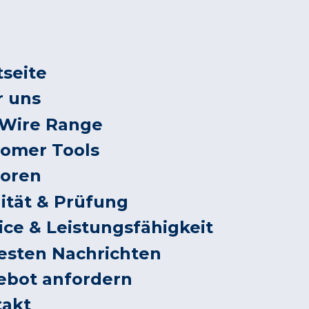
tseite
r uns
 Wire Range
tomer Tools
toren
ität & Prüfung
ice & Leistungsfähigkeit
esten Nachrichten
ebot anfordern
takt