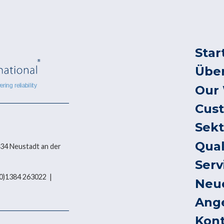
Star
Übe
Our
Cus
Sek
Qual
434 Neustadt an der
Serv
 (0)1384 263022 |
Neu
Ang
Kon