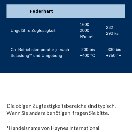
Federhart
1600 –
232 –
Ungefähre Zugfestigkeit
2000
290 ksi
N/mm²
Ca. Betriebstemperatur je nach
-200 bis
-330 bis
Belastung** und Umgebung
+400
°
C
+750
°
F
Die obigen Zugfestigkeitsbereiche sind typisch.
Wenn Sie andere benötigen, fragen Sie bitte.
*Handelsname von Haynes International