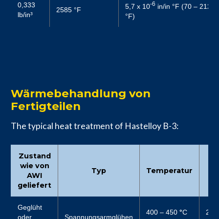
-6
0,333
5,7 x 10
in/in °F (70 – 212
2585 °F
lb/in³
°F)
Wärmebehandlung von
Fertigteilen
The typical heat treatment of Hastelloy B-3:
Zustand
wie von
Typ
Temperatur
Ze
AWI
geliefert
Geglüht
400 – 450
°
C
2
oder
Spannungsarmglühen