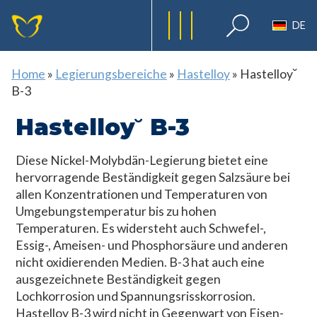
DE
Home
»
Legierungsbereiche
»
Hastelloy
»
Hastelloy˘
B-3
Hastelloy˘ B-3
Diese Nickel-Molybdän-Legierung bietet eine
hervorragende Beständigkeit gegen Salzsäure bei
allen Konzentrationen und Temperaturen von
Umgebungstemperatur bis zu hohen
Temperaturen. Es widersteht auch Schwefel-,
Essig-, Ameisen- und Phosphorsäure und anderen
nicht oxidierenden Medien. B-3 hat auch eine
ausgezeichnete Beständigkeit gegen
Lochkorrosion und Spannungsrisskorrosion.
Hastelloy B-3 wird nicht in Gegenwart von Eisen-