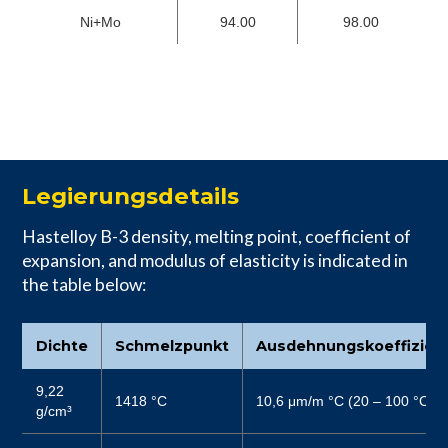
Ni+Mo
94.00
98.00
Legierungsdetails
Hastelloy B-3 density, melting point, coefficient of
expansion, and modulus of elasticity is indicated in
the table below:
Dichte
Schmelzpunkt
Ausdehnungskoeffizien
9,22
1418 °C
10,6 μm/m °C (20 – 100 °C)
g/cm³