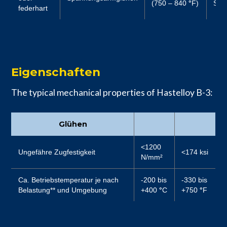
(750 – 840
°
F)
Stu
federhart
Eigenschaften
The typical mechanical properties of Hastelloy B-3:
Glühen
<1200
Ungefähre Zugfestigkeit
<174 ksi
N/mm²
Ca. Betriebstemperatur je nach
-200 bis
-330 bis
Belastung** und Umgebung
+400
°
C
+750
°
F