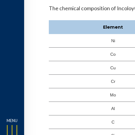
The chemical composition of Incoloy®
Element
Ni
Co
Cu
Cr
Mo
Al
C