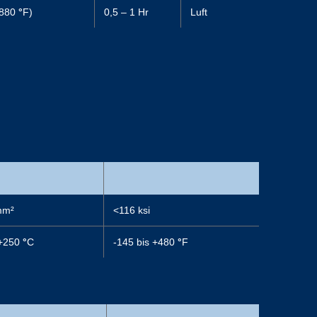
 880
°
F)
0,5 – 1 Hr
Luft
mm²
<116 ksi
 +250
°
C
-145 bis +480
°
F