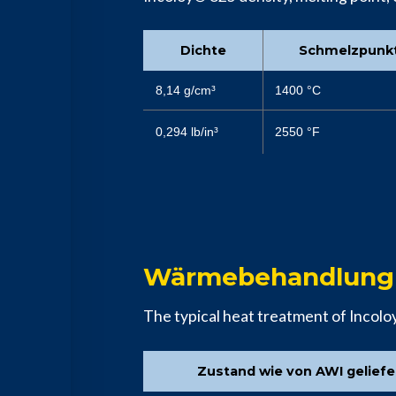
Dichte
Schmelzpunk
8,14 g/cm³
1400 °C
0,294 lb/in³
2550 °F
Wärmebehandlung v
The typical heat treatment of Incol
Zustand wie von AWI geliefe