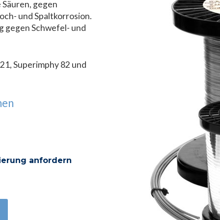
 Säuren, gegen
ch- und Spaltkorrosion.
g gegen Schwefel- und
4221, Superimphy 82 und
onen
ierung anfordern