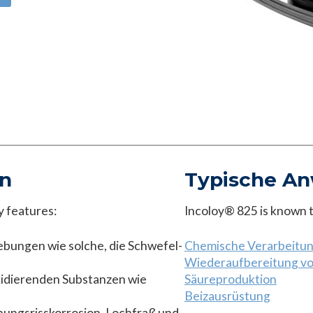
en
Typische A
y features:
Incoloy® 825 is known to
bungen wie solche, die Schwefel-
Chemische Verarbeitu
Wiederaufbereitung v
xidierenden Substanzen wie
Säureproduktion
Beizausrüstung
ungsrisskorrosion, Lochfraß und