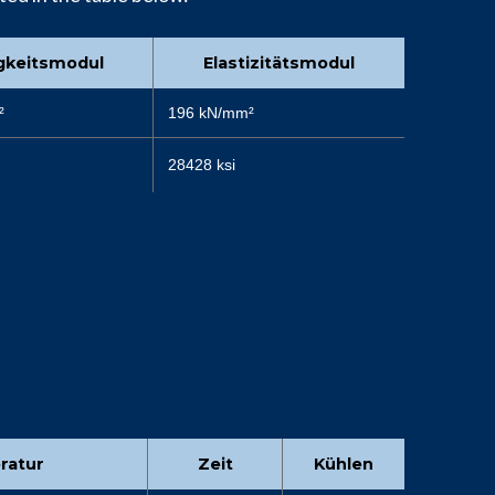
igkeitsmodul
Elastizitätsmodul
²
196 kN/mm²
28428 ksi
ratur
Zeit
Kühlen