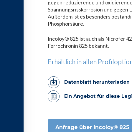
gegen reduzierende und oxidierende
Spannungsrisskorrosion und gegen Lo
Außerdem ist es besonders beständi
Phosphorsäure.
Incoloy® 825 ist auch als Nicrofer 
Ferrochronin 825 bekannt.
Erhältlich in allen Profilopti
Datenblatt herunterladen
Ein Angebot für diese Leg
Anfrage über Incoloy® 825