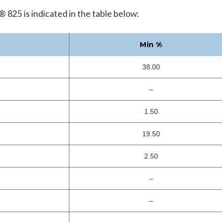
 825 is indicated in the table below:
Min %
38.00
–
1.50
19.50
2.50
–
–