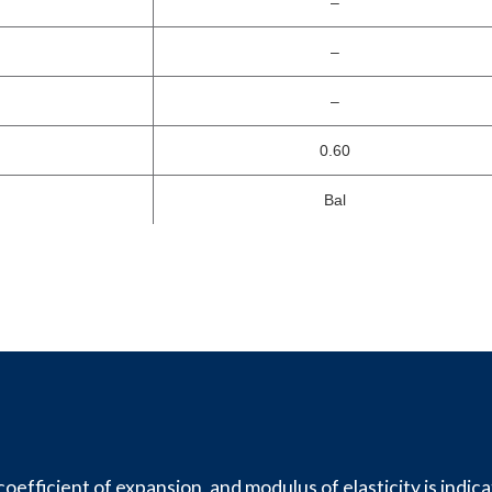
–
–
–
0.60
Bal
oefficient of expansion, and modulus of elasticity is indica