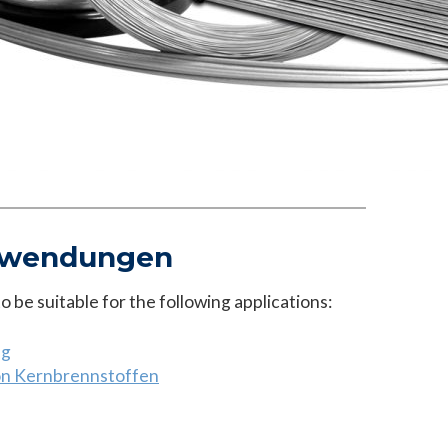
nwendungen
 be suitable for the following applications:
ng
on Kernbrennstoffen