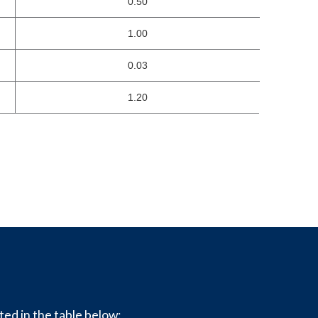
0.50
1.00
0.03
1.20
ted in the table below: