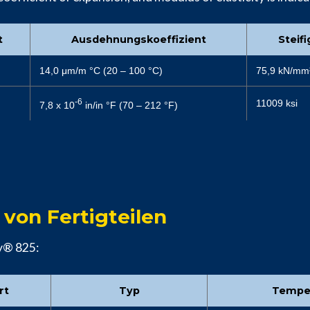
t
Ausdehnungskoeffizient
Steif
14,0 μm/m °C (20 – 100 °C)
75,9 kN/mm
-6
11009 ksi
7,8 x 10
in/in °F (70 – 212 °F)
on Fertigteilen
oy® 825:
rt
Typ
Tempe