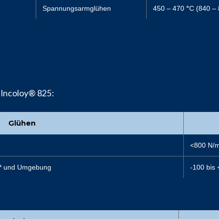
Spannungsarmglühen
450 – 470
°
C (840 –
 Incoloy® 825:
Glühen
<800 N/
g** und Umgebung
-100 bis