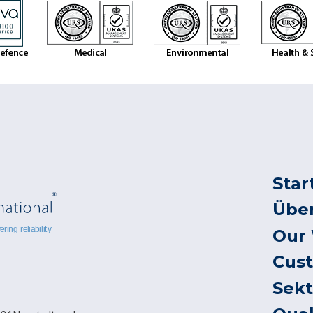
Star
Übe
Our
Cus
Sek