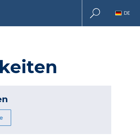
DE
gkeiten
en
e