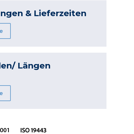
ngen & Lieferzeiten
e
len/ Längen
e