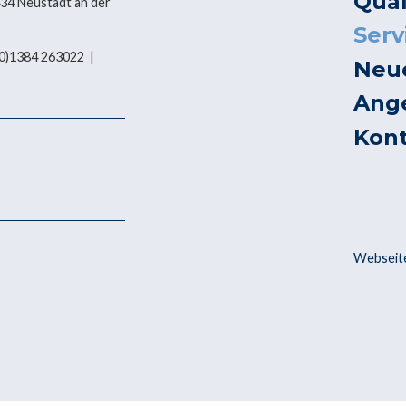
Qual
434 Neustadt an der
Serv
 (0)1384 263022 |
Neu
Ang
Kon
Webseite