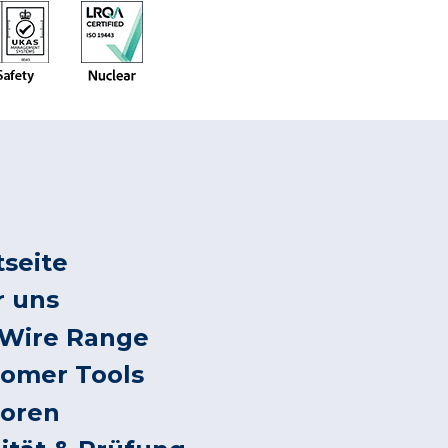
tseite
r uns
 Wire Range
tomer Tools
toren