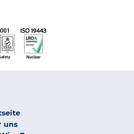
tseite
r uns