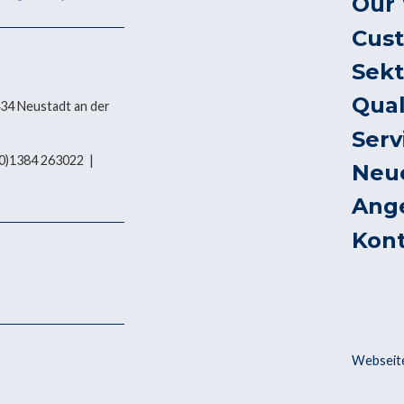
Our
Cus
Sek
Qual
434 Neustadt an der
Serv
 (0)1384 263022 |
Neu
Ang
Kon
Webseite