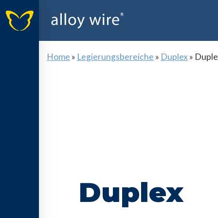
Home
»
Legierungsbereiche
»
Duplex
»
Duple
Duplex