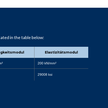
cated in the table below:
figkeitsmodul
Elastizitätsmodul
m²
200 kN/mm²
29008 ksi