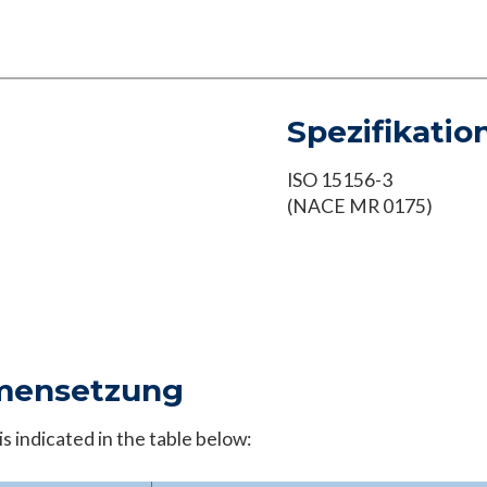
Spezifikatio
ISO 15156-3
(NACE MR 0175)
mensetzung
 indicated in the table below: