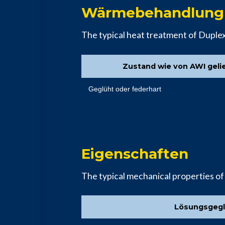
Wärmebehandlung v
The typical heat treatment of Duplex
Zustand wie von AWI geli
Geglüht oder federhart
Eigenschaften
The typical mechanical properties of
Lösungsgegl