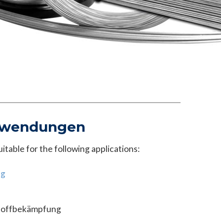
nwendungen
itable for the following applications:
ng
stoffbekämpfung