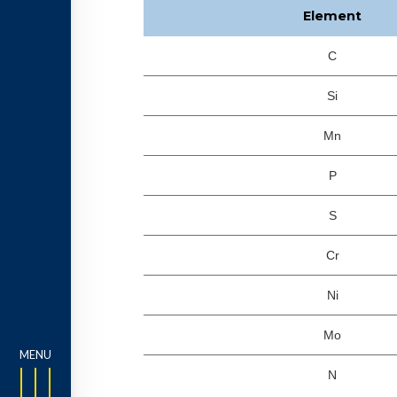
Element
C
Si
Mn
P
S
Cr
Ni
Mo
N