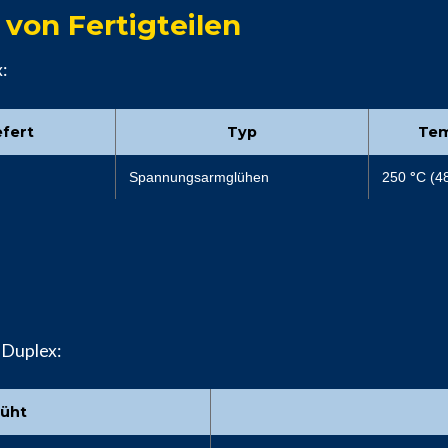
on Fertigteilen
:
efert
Typ
Tem
Spannungsarmglühen
250
°
C (4
 Duplex:
üht