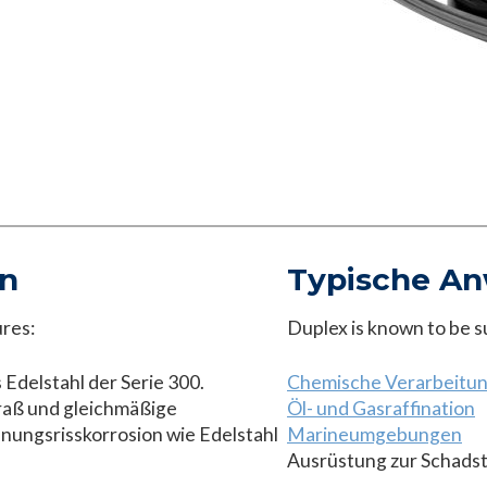
en
Typische A
ures:
Duplex is known to be su
Edelstahl der Serie 300.
Chemische Verarbeitu
raß und gleichmäßige
Öl- und Gasraffination
nungsrisskorrosion wie Edelstahl
Marineumgebungen
Ausrüstung zur Schad