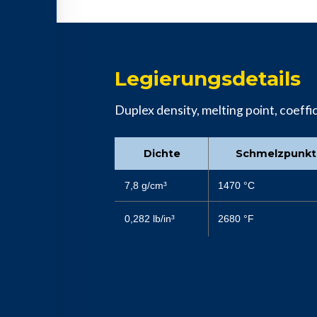
Legierungsdetails
Duplex density, melting point, coeffici
Dichte
Schmelzpunkt
7,8 g/cm³
1470 °C
0,282 lb/in³
2680 °F