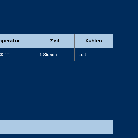
peratur
Zeit
Kühlen
80
°
F)
1 Stunde
Luft