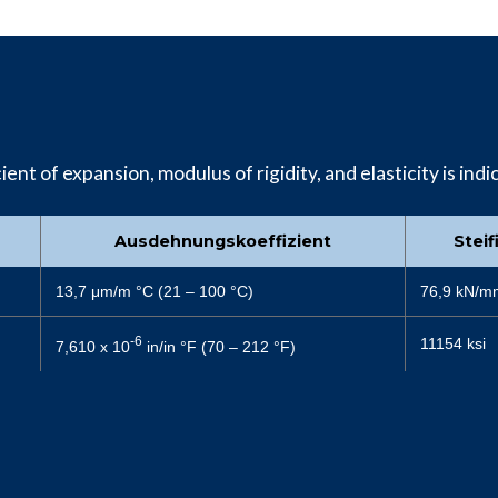
ent of expansion, modulus of rigidity, and elasticity is indi
Ausdehnungskoeffizient
Stei
13,7 μm/m °C (21 – 100 °C)
76,9 kN/m
-6
11154 ksi
7,610 x 10
in/in °F (70 – 212 °F)