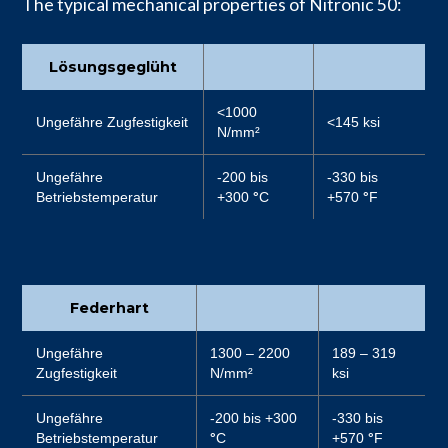
The typical mechanical properties of Nitronic 50:
Lösungsgeglüht
<1000
Ungefähre Zugfestigkeit
<145 ksi
N/mm²
Ungefähre
-200 bis
-330 bis
Betriebstemperatur
+300
°
C
+570
°
F
Federhart
Ungefähre
1300 – 2200
189 – 319
Zugfestigkeit
N/mm²
ksi
Ungefähre
-200 bis +300
-330 bis
Betriebstemperatur
°
C
+570
°
F