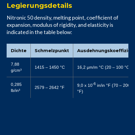
Legierungsdetails
Nitronic 50 density, melting point, coefficient of
expansion, modulus of rigidity, and elasticity is
indicated in the table below:
Dichte
Schmelzpunkt
Ausdehnungskoeffizien
7,88
1415 – 1450 °C
16,2 μm/m °C (20 – 100 °C)
g/cm³
-6
0,285
9,0 x 10
in/in °F (70 – 200
2579 – 2642 °F
lb/in³
°F)