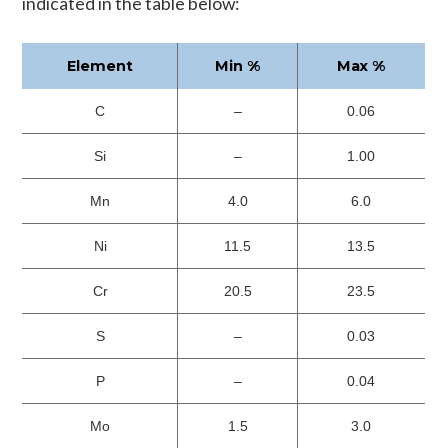
indicated in the table below:
Element
Min %
Max %
C
–
0.06
Si
–
1.00
Mn
4.0
6.0
Ni
11.5
13.5
Cr
20.5
23.5
S
–
0.03
P
–
0.04
Mo
1.5
3.0