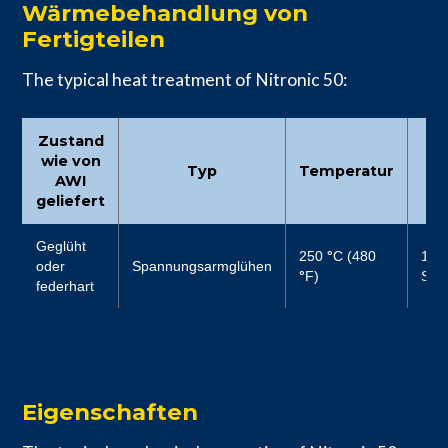
Wärmebehandlung von
Fertigteilen
The typical heat treatment of Nitronic 50:
Zustand
wie von
Typ
Temperatur
Ze
AWI
geliefert
Geglüht
250
°
C (480
1
oder
Spannungsarmglühen
°
F)
Stu
federhart
Eigenschaften