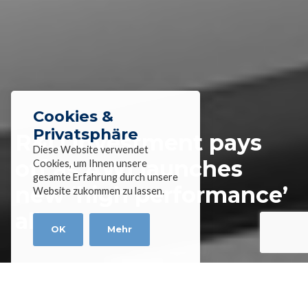
Cookies &
Privatsphäre
R&D investment pays
Diese Website verwendet
off as AWI launches
Cookies, um Ihnen unsere
gesamte Erfahrung durch unsere
new ‘high performance’
Website zukommen zu lassen.
alloy
OK
Mehr
Home
»
News
»
R&D investment pays off as AWI
launches new ‘high performance’ alloy