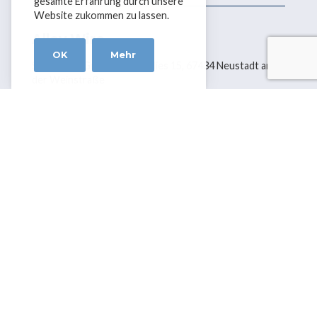
gesamte Erfahrung durch unsere
Website zukommen zu lassen.
Alloy Wire
OK
Mehr
SoPa Stahl GmbH, Im Paradies 15, 67434 Neustadt an
der Weinstraße
Tel. +49 (0) 6323 9290 243 | Fax +44 (0)1384 263022 |
info@sopa-stahl.com
Sozial vernetzen mit AWI
Terms & Conditions
|
Disclaimer
Copyright © 2026 Alloy Wire