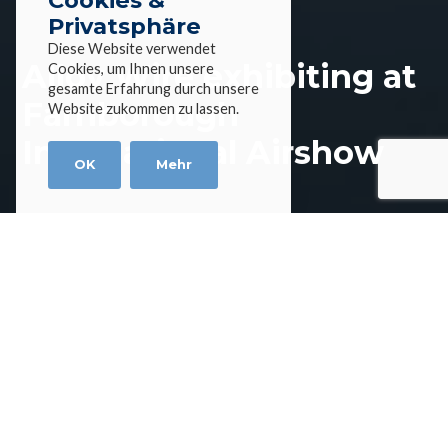
Cookies &
Privatsphäre
Diese Website verwendet
Alloy Wire exhibiting at
Cookies, um Ihnen unsere
gesamte Erfahrung durch unsere
Farnborough
Website zukommen zu lassen.
International Airshow
OK
Mehr
Home
»
Events
»
Alloy Wire exhibiting at
Farnborough International Airshow
Alloy Wire exhibiting at
Farnborough International
Airshow