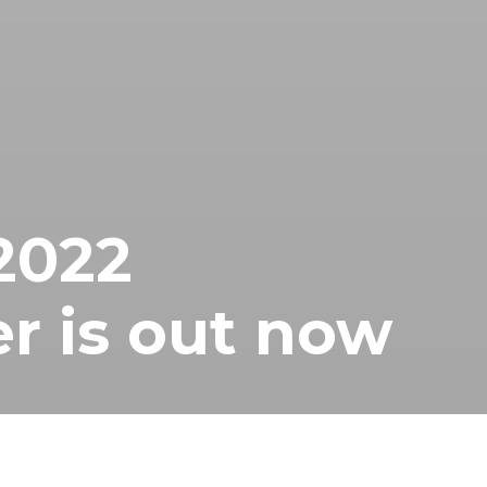
2022
r is out now
ut now