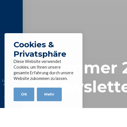
Cookies &
Privatsphäre
Summer 
Diese Website verwendet
Cookies, um Ihnen unsere
gesamte Erfahrung durch unsere
Liste der
Website zukommen zu lassen.
Newslette
Legierungen
und Profile
OK
Mehr
Home
»
News
»
Summer 2022 Newsletter is o